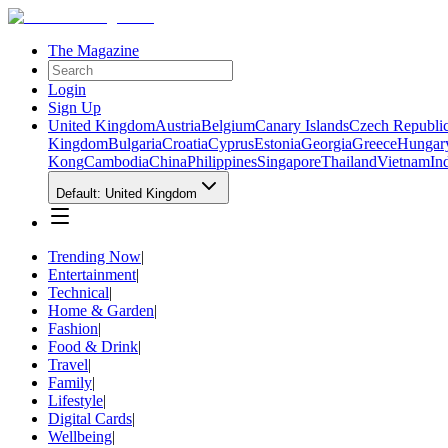
The Magazine
Login
Sign Up
United Kingdom
Austria
Belgium
Canary Islands
Czech Republi
Kingdom
Bulgaria
Croatia
Cyprus
Estonia
Georgia
Greece
Hungar
Kong
Cambodia
China
Philippines
Singapore
Thailand
Vietnam
In
Default: United Kingdom
Trending Now
|
Entertainment
|
Technical
|
Home & Garden
|
Fashion
|
Food & Drink
|
Travel
|
Family
|
Lifestyle
|
Digital Cards
|
Wellbeing
|