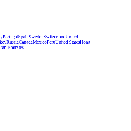
ay
Portugal
Spain
Sweden
Switzerland
United
key
Russia
Canada
Mexico
Peru
United States
Hong
rab Emirates