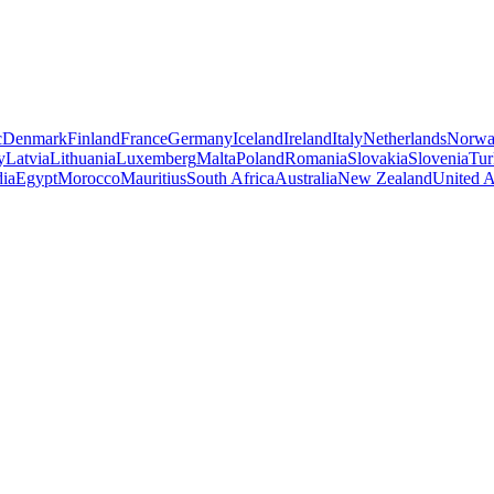
c
Denmark
Finland
France
Germany
Iceland
Ireland
Italy
Netherlands
Norw
y
Latvia
Lithuania
Luxemberg
Malta
Poland
Romania
Slovakia
Slovenia
Tur
dia
Egypt
Morocco
Mauritius
South Africa
Australia
New Zealand
United A